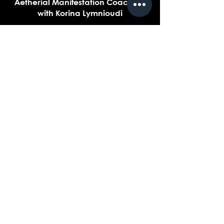
Aetherial Manifestation Coaching
with Korina Lymnioudi
Text Korina on Viber
+30 690 6069 077
Connect with Korina on
Social Media
Receive Korina's newsletters
Name
*