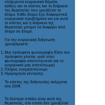
υπάρχοντα ενεργειακά θέματα,
καθώς και το κόστος και τη διάρκεια
της θεραπείας που χρειάζεται το
άτομο. Κάθε άτομο έχει διαφορετικά
ενεργειακά προβλήματα και για αυτό
το κόστος και η διάρκεια της
θεραπείας μπορεί να διαφέρει από
άτομο σε άτομο.
Για την ενεργειακή διάγνωση
χρειαζόμαστε:
Μια πρόσφατη φωτογραφία (Όσο πιο
πρόσφατη γίνεται, γιατί στην
φωτογραφία αποτυπώνεται και το
ενεργειακό μας αποτύπωμα)
Πλήρες ονοματεπώνυμο
Ημερομηνία γέννησης
Το κόστος της διάγνωσης ανέρχεται
στα 200€
Το δεύτερο στάδιο είναι αυτό της
θεραπείας, στο οποίο δεν χρειάζεται