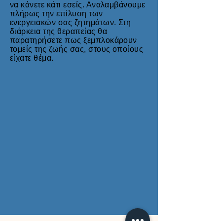
να κάνετε κάτι εσείς. Αναλαμβάνουμε
πλήρως την επίλυση των
ενεργειακών σας ζητημάτων. Στη
διάρκεια της θεραπείας θα
παρατηρήσετε πως ξεμπλοκάρουν
τομείς της ζωής σας, στους οποίους
είχατε θέμα.