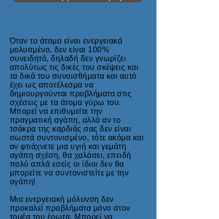
Όταν το άτομο είναι ενεργειακά
μολυσμένο, δεν είναι 100%
συνειδητό, δηλαδή δεν γνωρίζει
απολύτως τις δικές του σκέψεις και
τα δικά του συναισθήματα και αυτό
έχει ως αποτέλεσμα να
δημιουργούνται προβλήματα στις
σχέσεις με τα άτομα γύρω του.
Μπορεί να επιθυμείτε την
πραγματική αγάπη, αλλά αν το
τσάκρα της καρδιάς σας δεν είναι
σωστά συντονισμένο, τότε ακόμα και
αν φτιάχνετε μια υγιή και γεμάτη
αγάπη σχέση, θα χαλάσει, επειδή
πολύ απλά εσείς οι ίδιοι δεν θα
μπορείτε να συντονιστείτε με την
αγάπη!
Μια ενεργειακή μόλυνση δεν
προκαλεί προβλήματα μόνο στον
τομέα του έρωτα. Μπορεί να