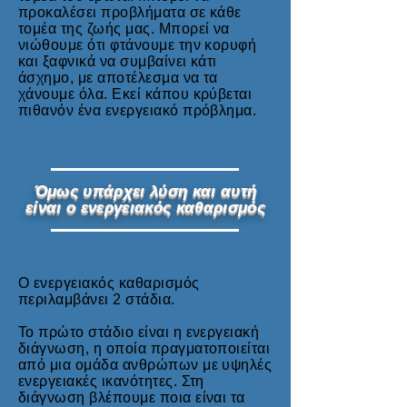
προκαλέσει προβλήματα σε κάθε
τομέα της ζωής μας. Μπορεί να
νιώθουμε ότι φτάνουμε την κορυφή
και ξαφνικά να συμβαίνει κάτι
άσχημο, με αποτέλεσμα να τα
χάνουμε όλα. Εκεί κάπου κρύβεται
πιθανόν ένα ενεργειακό πρόβλημα.
Όμως υπάρχει λύση και αυτή
είναι ο ενεργειακός καθαρισμός
Ο ενεργειακός καθαρισμός
περιλαμβάνει 2 στάδια.
Το πρώτο στάδιο είναι η ενεργειακή
διάγνωση, η οποία πραγματοποιείται
από μια ομάδα ανθρώπων με υψηλές
ενεργειακές ικανότητες. Στη
διάγνωση βλέπουμε ποια είναι τα