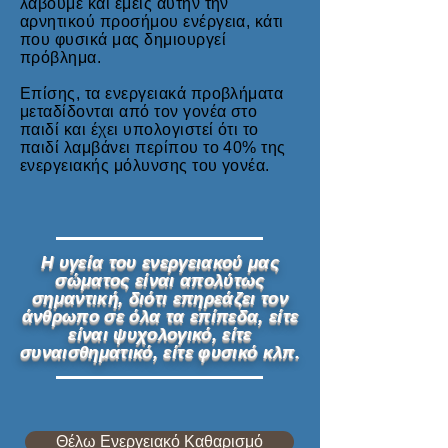
λάβουμε και εμείς αυτήν την
αρνητικού προσήμου ενέργεια, κάτι
που φυσικά μας δημιουργεί
πρόβλημα.
Επίσης, τα ενεργειακά προβλήματα
μεταδίδονται από τον γονέα στο
παιδί και έχει υπολογιστεί ότι το
παιδί λαμβάνει περίπου το 40% της
ενεργειακής μόλυνσης του γονέα.
Η υγεία του ενεργειακού μας
σώματος είναι απολύτως
σημαντική, διότι επηρεάζει τον
άνθρωπο σε όλα τα επίπεδα, είτε
είναι ψυχολογικό, είτε
συναισθηματικό, είτε φυσικό κλπ.
Θέλω Ενεργειακό Καθαρισμό