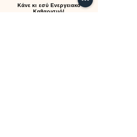
Κάνε κι εσύ Ενεργειακό
Καθαρισμό!
Στείλε μας μήνυμα στο
Viber
και μάθε πως θα προχωρήσεις στο
επόμενο βήμα
Τηλέφωνο επικοινωνίας
0030 6906069077
Korina's Academy
Αιθερική Προπόνηση Υλοποίησης
με την Κορίνα Λυμνιούδη
Έλα στην δωρεάν Κοινότητα
Υλοποίησης στο