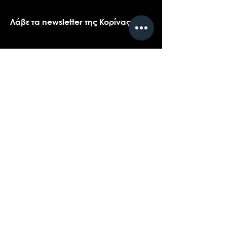
Λάβε τα newsletter της Κορίνας
Όνομα
*
Email
*
Ναι, θα ήθελα πολύ να λαμβάνω τα 
newsletters της Κορίνας.
*
Υποβολή
Επικοινωνήστε με την υποστήριξη πελατών
για ερωτήσεις σχετικά με τα προϊόντα μας,
το coaching, ή τις εκδηλώσεις...