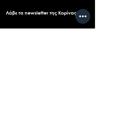
Λάβε τα newsletter της Κορίνας
Όνομα
*
Email
*
Ναι, θα ήθελα πολύ να λαμβάνω τα 
newsletters της Κορίνας.
*
Υποβολή
Επικοινωνήστε με την υποστήριξη πελατών
για ερωτήσεις σχετικά με τα προϊόντα μας,
το coaching, ή τις εκδηλώσεις...