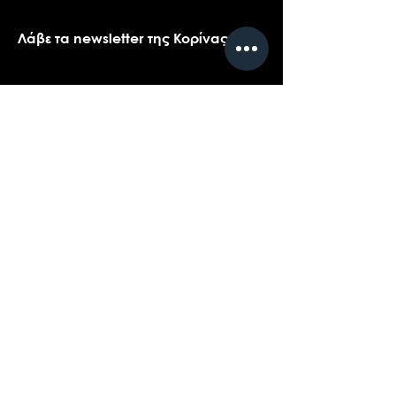
Λάβε τα newsletter της Κορίνας
Όνομα
*
Email
*
Ναι, θα ήθελα πολύ να λαμβάνω τα 
newsletters της Κορίνας.
*
Υποβολή
Επικοινωνήστε με την υποστήριξη πελατών
για ερωτήσεις σχετικά με τα προϊόντα μας,
το coaching, ή τις εκδηλώσεις...