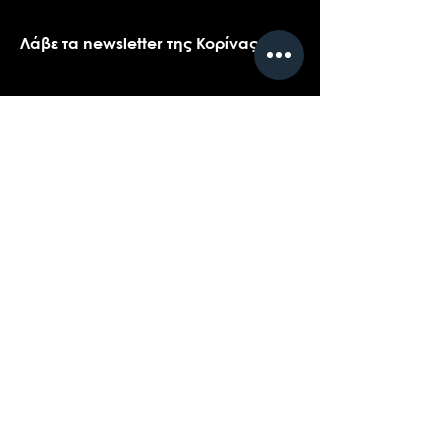
Λάβε τα newsletter της Κορίνας
Όνομα
*
Email
*
Ναι, θα ήθελα πολύ να λαμβάνω τα 
newsletters της Κορίνας.
*
Υποβολή
Επικοινωνήστε με την υποστήριξη πελατών
για ερωτήσεις σχετικά με τα προϊόντα μας,
το coaching, ή τις εκδηλώσεις...