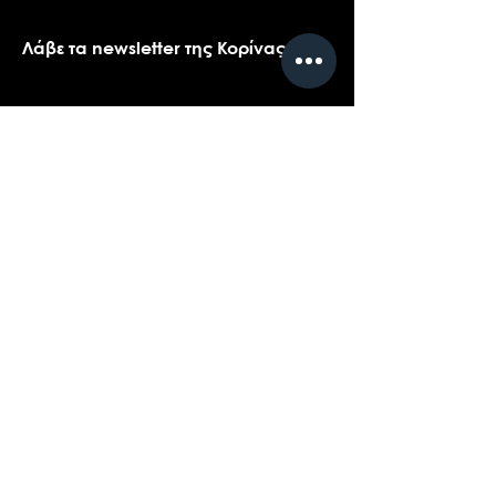
Λάβε τα newsletter της Κορίνας
Όνομα
*
Email
*
Ναι, θα ήθελα πολύ να λαμβάνω τα 
newsletters της Κορίνας.
*
Υποβολή
Επικοινωνήστε με την υποστήριξη πελατών
για ερωτήσεις σχετικά με τα προϊόντα μας,
το coaching, ή τις εκδηλώσεις...