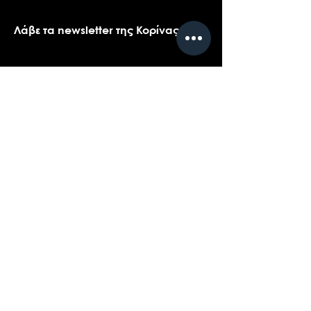
Λάβε τα newsletter της Κορίνας
Όνομα
*
Email
*
Ναι, θα ήθελα πολύ να λαμβάνω τα 
newsletters της Κορίνας.
*
Υποβολή
Επικοινωνήστε με την υποστήριξη πελατών
για ερωτήσεις σχετικά με τα προϊόντα μας,
το coaching, ή τις εκδηλώσεις...