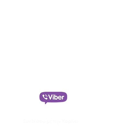
Αιθερική Προπόνηση Υλοποίησης
με την Κορίνα Λυμνιούδη
Έλα στην δωρεάν Κοινότητα
Υλοποίησης στο
Συνδέσου με την Κορίνα