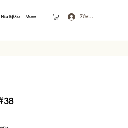
Σύνδεση
Νέο Βιβλίο
More
 #38