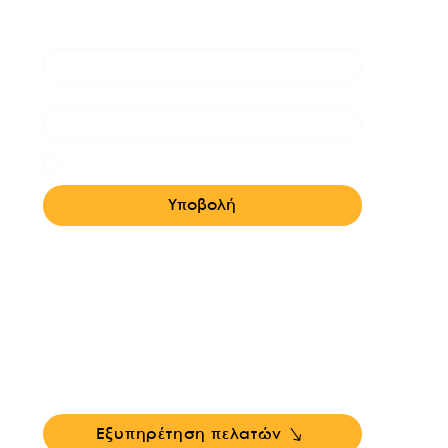
Όνομα
*
Email
*
Ναι, θα ήθελα πολύ να λαμβάνω τα 
newsletters της Κορίνας.
*
Υποβολή
Επικοινωνήστε με την υποστήριξη πελατών για
ερωτήσεις σχετικά με τα προϊόντα μας, το
coaching, ή τις εκδηλώσεις...
Εξυπηρέτηση πελατών