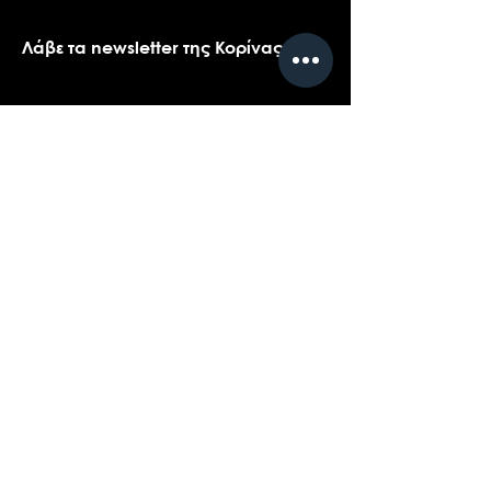
Λάβε τα newsletter της Κορίνας
Όνομα
*
Email
*
Ναι, θα ήθελα πολύ να λαμβάνω τα 
newsletters της Κορίνας.
*
Υποβολή
Επικοινωνήστε με την υποστήριξη πελατών
για ερωτήσεις σχετικά με τα προϊόντα μας,
το coaching, ή τις εκδηλώσεις...