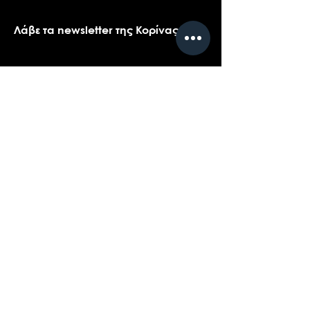
Λάβε τα newsletter της Κορίνας
Όνομα
*
Email
*
Ναι, θα ήθελα πολύ να λαμβάνω τα 
newsletters της Κορίνας.
*
Υποβολή
Επικοινωνήστε με την υποστήριξη πελατών
για ερωτήσεις σχετικά με τα προϊόντα μας,
το coaching, ή τις εκδηλώσεις...