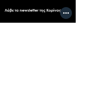
Λάβε τα newsletter της Κορίνας
Όνομα
*
Email
*
Ναι, θα ήθελα πολύ να λαμβάνω τα 
newsletters της Κορίνας.
*
Υποβολή
Επικοινωνήστε με την υποστήριξη πελατών
για ερωτήσεις σχετικά με τα προϊόντα μας,
το coaching, ή τις εκδηλώσεις...