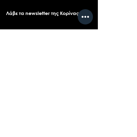
Λάβε τα newsletter της Κορίνας
Όνομα
*
Email
*
Ναι, θα ήθελα πολύ να λαμβάνω τα 
newsletters της Κορίνας.
*
Υποβολή
Επικοινωνήστε με την υποστήριξη πελατών
για ερωτήσεις σχετικά με τα προϊόντα μας,
το coaching, ή τις εκδηλώσεις...