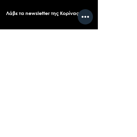
Λάβε τα newsletter της Κορίνας
Όνομα
*
Email
*
Ναι, θα ήθελα πολύ να λαμβάνω τα 
newsletters της Κορίνας.
*
Υποβολή
Επικοινωνήστε με την υποστήριξη πελατών
για ερωτήσεις σχετικά με τα προϊόντα μας,
το coaching, ή τις εκδηλώσεις...