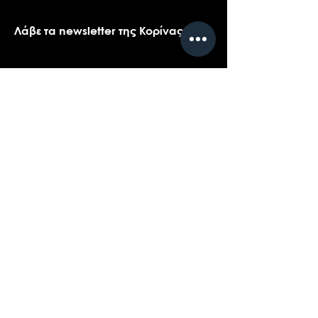
Λάβε τα newsletter της Κορίνας
Όνομα
*
Email
*
Ναι, θα ήθελα πολύ να λαμβάνω τα 
newsletters της Κορίνας.
*
Υποβολή
Επικοινωνήστε με την υποστήριξη πελατών
για ερωτήσεις σχετικά με τα προϊόντα μας,
το coaching, ή τις εκδηλώσεις...