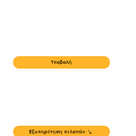
Όνομα
*
Email
*
Ναι, θα ήθελα πολύ να λαμβάνω τα 
newsletters της Κορίνας.
*
Υποβολή
Επικοινωνήστε με την υποστήριξη πελατών για
ερωτήσεις σχετικά με τα προϊόντα μας, το
coaching, ή τις εκδηλώσεις...
Εξυπηρέτηση πελατών