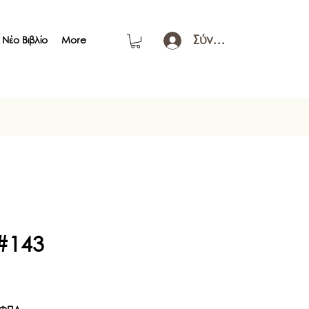
Σύνδεση
Νέο Βιβλίο
More
 #143