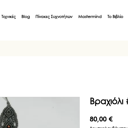
Τεχνικές
Blog
Πίνακες Συχνοτήτων
Mastermind
Το Βιβλίο
Βραχιόλι
Τιμή
80,00 €