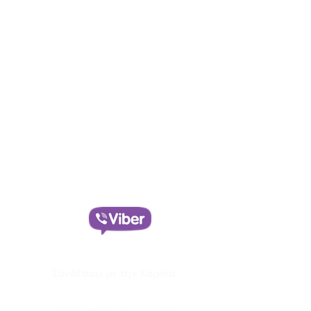
Αιθερική Προπόνηση Υλοποίησης
με την Κορίνα Λυμνιούδη
Έλα στην δωρεάν Κοινότητα
Υλοποίησης στο
Συνδέσου με την Κορίνα