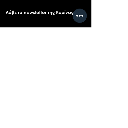
Λάβε τα newsletter της Κορίνας
Όνομα
*
Email
*
Ναι, θα ήθελα πολύ να λαμβάνω τα 
newsletters της Κορίνας.
*
Υποβολή
Επικοινωνήστε με την υποστήριξη πελατών
για ερωτήσεις σχετικά με τα προϊόντα μας,
το coaching, ή τις εκδηλώσεις...