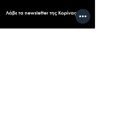
Λάβε τα newsletter της Κορίνας
Όνομα
*
Email
*
Ναι, θα ήθελα πολύ να λαμβάνω τα 
newsletters της Κορίνας.
*
Υποβολή
Επικοινωνήστε με την υποστήριξη πελατών
για ερωτήσεις σχετικά με τα προϊόντα μας,
το coaching, ή τις εκδηλώσεις...