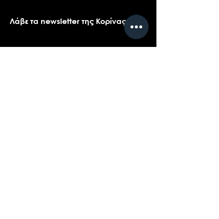
Λάβε τα newsletter της Κορίνας
Όνομα
*
Email
*
Ναι, θα ήθελα πολύ να λαμβάνω τα 
newsletters της Κορίνας.
*
Υποβολή
Επικοινωνήστε με την υποστήριξη πελατών
για ερωτήσεις σχετικά με τα προϊόντα μας,
το coaching, ή τις εκδηλώσεις...