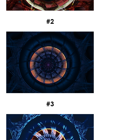
#2
#3