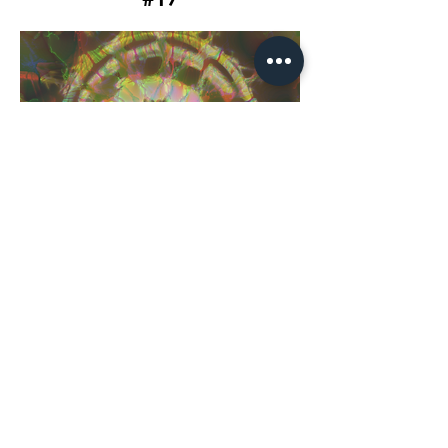
#17
#18