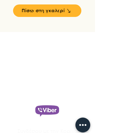
Πίσω στη γκαλερί
Korina's Academy
Αιθερική Προπόνηση Υλοποίησης
με την Κορίνα Λυμνιούδη
Έλα στην δωρεάν Κοινότητα
Υλοποίησης στο
Συνδέσου με την Κορίνα