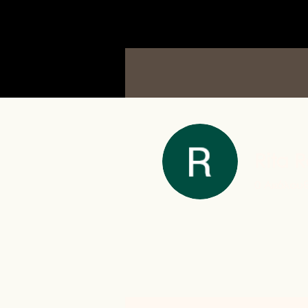
Αρχική
Προσφορές
Σχετικά με εμάς
Rita 
0
Ακόλουθ
Profile
Forum Comme